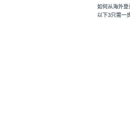
如何从海外登录M
以下
3
只需一