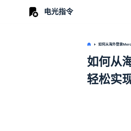
S
电光指令
k
i
p
t
Home
如何从海外登录Merc
o
如何从海
c
o
n
轻松实
t
e
n
t