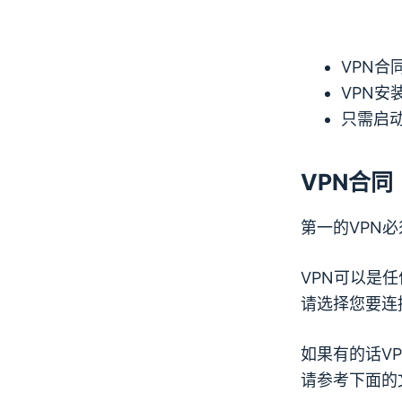
VPN
合
VPN
安
只需启动 
VPN
合同
第一的
VPN
必
VPN
可以是任
请选择您要连
如果有的话
V
请参考下面的